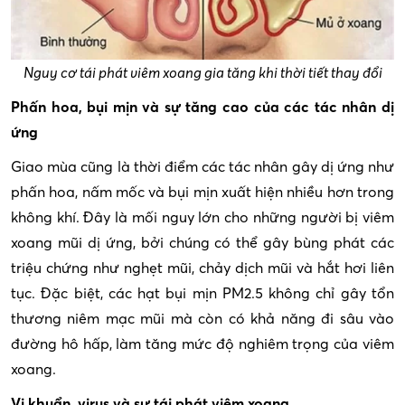
Nguy cơ tái phát viêm xoang gia tăng khi thời tiết thay đổi
Phấn hoa, bụi mịn và sự tăng cao của các tác nhân dị
ứng
Giao mùa cũng là thời điểm các tác nhân gây dị ứng như
phấn hoa, nấm mốc và bụi mịn xuất hiện nhiều hơn trong
không khí. Đây là mối nguy lớn cho những người bị viêm
xoang mũi dị ứng, bởi chúng có thể gây bùng phát các
triệu chứng như nghẹt mũi, chảy dịch mũi và hắt hơi liên
tục. Đặc biệt, các hạt bụi mịn PM2.5 không chỉ gây tổn
thương niêm mạc mũi mà còn có khả năng đi sâu vào
đường hô hấp, làm tăng mức độ nghiêm trọng của viêm
xoang.
Vi khuẩn, virus và sự tái phát viêm xoang