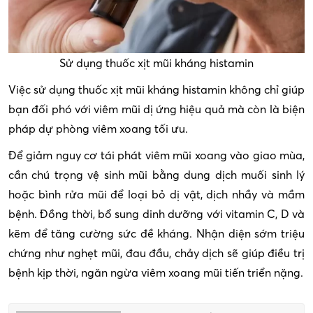
Sử dụng thuốc xịt mũi kháng histamin
Việc sử dụng thuốc xịt mũi kháng histamin không chỉ giúp
bạn đối phó với viêm mũi dị ứng hiệu quả mà còn là biện
pháp dự phòng viêm xoang tối ưu.
Để giảm nguy cơ tái phát viêm mũi xoang vào giao mùa,
cần chú trọng vệ sinh mũi bằng dung dịch muối sinh lý
hoặc bình rửa mũi để loại bỏ dị vật, dịch nhầy và mầm
bệnh. Đồng thời, bổ sung dinh dưỡng với vitamin C, D và
kẽm để tăng cường sức đề kháng. Nhận diện sớm triệu
chứng như nghẹt mũi, đau đầu, chảy dịch sẽ giúp điều trị
bệnh kịp thời, ngăn ngừa viêm xoang mũi tiến triển nặng.