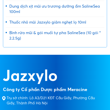
Dung dịch xịt mũi ưu trương dưỡng ẩm SalineSea
100ml
Thuốc nhỏ mũi Jazxylo giảm nghẹt lọ 10ml
Bình rửa mũi & gói muối tự pha SalineSea (10 gói *
2.2.5g)
Công ty Cổ phần Dược phẩm Meracine
Trụ sở chính: Lô A3/D21 KĐT Cầu Giấy, Phường Cầu
Giấy, Thành Phố Hà Nội