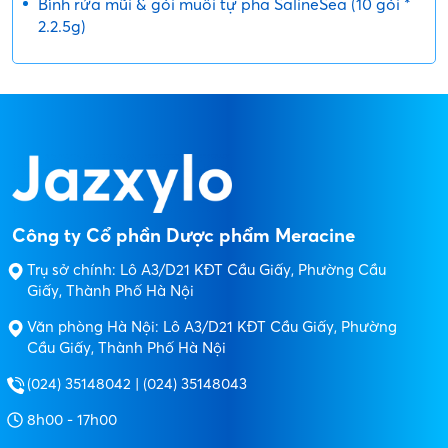
Bình rửa mũi & gói muối tự pha SalineSea (10 gói *
2.2.5g)
Công ty Cổ phần Dược phẩm Meracine
Trụ sở chính: Lô A3/D21 KĐT Cầu Giấy, Phường Cầu
Giấy, Thành Phố Hà Nội
Văn phòng Hà Nội: Lô A3/D21 KĐT Cầu Giấy, Phường
Cầu Giấy, Thành Phố Hà Nội
(024) 35148042 | (024) 35148043
8h00 - 17h00