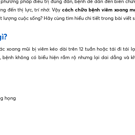
ó phương pháp điều trị đúng đắn, bệnh dễ dẫn đến biến ch
g đến thị lực, trí nhớ. Vậy
cách chữa bệnh viêm xoang mạ
t lượng cuộc sống? Hãy cùng tìm hiểu chi tiết trong bài viết 
ì?
 xoang mũi bị viêm kéo dài trên 12 tuần hoặc tái đi tái lạ
 bệnh không có biểu hiện rầm rộ nhưng lại dai dẳng và k
ng họng