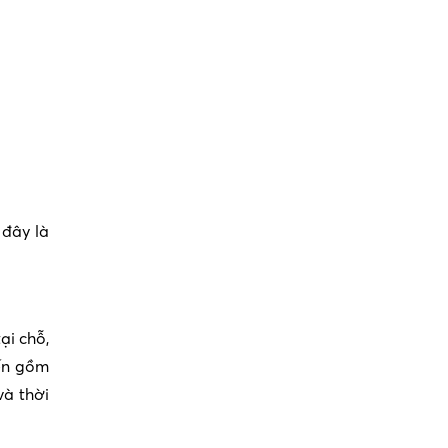
 đây là
ại chỗ,
iến gồm
và thời