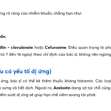
ứng rõ ràng của nhiễm khuẩn, chẳng hạn như:
uẩn.
llin – clavulanate
hoặc
Cefuroxime
. Điều quan trọng là ph
 từ 7 đến 14 ngày) theo chỉ định của bác sĩ, không nên ngừn
u có yếu tố dị ứng)
ứng, bác sĩ có thể kê thêm thuốc kháng histamin. Các loạ
 sưng và tiết dịch. Ngoài ra,
Azelastin
dạng xịt tại chỗ cũng
iểm soát dị ứng sẽ giúp hạn chế viêm xoang tái phát.