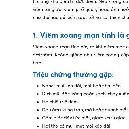
thường khó điều trị dứt điểm. Nếu không c
viêm tai giữa, viêm phế quản, hoặc ảnh hưởn
như thế nào để kiểm soát tốt và cải thiện chấ
1. Viêm xoang mạn tính là g
Viêm xoang mạn tính xảy ra khi niêm mạc các
đợt/năm. Không giống như viêm xoang cấp,
hơn.
Triệu chứng thường gặp:
Nghẹt mũi kéo dài, một hoặc hai bên
Dịch mũi đặc, vàng hoặc xanh, chảy xuố
Ho nhiều về đêm
Đau âm ỉ vùng trán, má hoặc quanh mắt
Cảm giác đầy tức mặt, giảm khứu giác
Hơi thở có mùi, mệt mỏi kéo dài