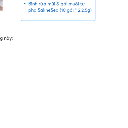
Bình rửa mũi & gói muối tự
pha SalineSea (10 gói * 2.2.5g)
g này: