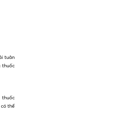
ải tuân
g thuốc
i thuốc
 có thể