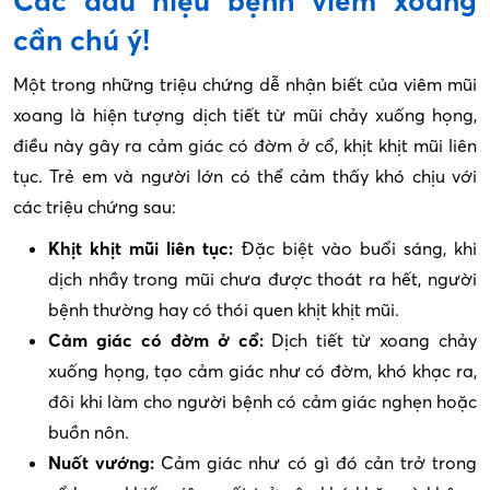
Các dấu hiệu bệnh viêm xoang
cần chú ý!
Một trong những triệu chứng dễ nhận biết của viêm mũi
xoang là hiện tượng dịch tiết từ mũi chảy xuống họng,
điều này gây ra cảm giác có đờm ở cổ, khịt khịt mũi liên
tục. Trẻ em và người lớn có thể cảm thấy khó chịu với
các triệu chứng sau:
Khịt khịt mũi liên tục:
Đặc biệt vào buổi sáng, khi
dịch nhầy trong mũi chưa được thoát ra hết, người
bệnh thường hay có thói quen khịt khịt mũi.
Cảm giác có đờm ở cổ:
Dịch tiết từ xoang chảy
xuống họng, tạo cảm giác như có đờm, khó khạc ra,
đôi khi làm cho người bệnh có cảm giác nghẹn hoặc
buồn nôn.
Nuốt vướng:
Cảm giác như có gì đó cản trở trong