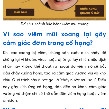
Dấu hiệu cảnh báo bệnh viêm mũi xoang
Vì sao viêm mũi xoang lại gây
cảm giác đờm trong cổ họng?
Khi các xoang bị viêm, chúng sản xuất dịch nhầy để
chống lại vi khuẩn, virus hoặc dị ứng. Tuy nhiên, nếu dịch
nhầy này không thể thoát ra ngoài do viêm, nó sẽ bắt
đầu chảy xuống họng, tạo ra cảm giác vướng víu và khó
chịu. Quá trình này được gọi là “chảy nước mũi sau”. Điều
này gây kích ứng cổ họng, dẫn đến ho khan, cảm giác
vướng và thậm chí có thể dẫn đến viêm họng hoặc viêm
amidan.