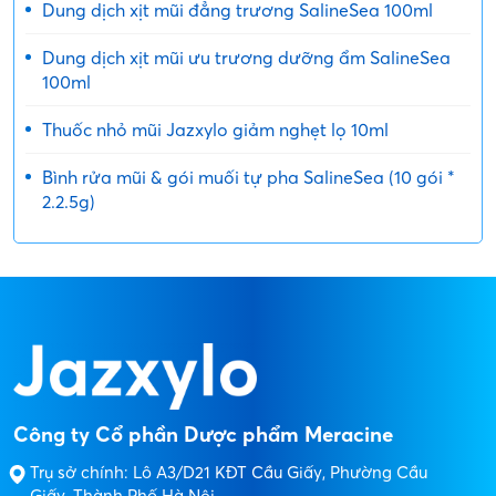
Dung dịch xịt mũi đẳng trương SalineSea 100ml
Dung dịch xịt mũi ưu trương dưỡng ẩm SalineSea
100ml
Thuốc nhỏ mũi Jazxylo giảm nghẹt lọ 10ml
Bình rửa mũi & gói muối tự pha SalineSea (10 gói *
2.2.5g)
Công ty Cổ phần Dược phẩm Meracine
Trụ sở chính: Lô A3/D21 KĐT Cầu Giấy, Phường Cầu
Giấy, Thành Phố Hà Nội