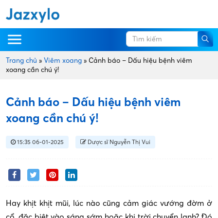
Trang chủ
»
Viêm xoang
»
Cảnh báo – Dấu hiệu bệnh viêm
xoang cần chú ý!
Cảnh báo – Dấu hiệu bệnh viêm
xoang cần chú ý!
15:35 06-01-2025
Dược sĩ Nguyễn Thị Vui
Hay khịt khịt mũi, lúc nào cũng cảm giác vướng đờm ở
cổ, đặc biệt vào sáng sớm hoặc khi trời chuyển lạnh? Đó