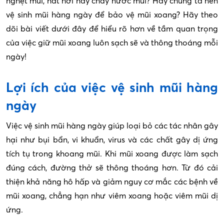
nghẹt mũi, hắt hơi hay chảy nước mũi? Hay chúng ta nên
vệ sinh mũi hàng ngày để bảo vệ mũi xoang? Hãy theo
dõi bài viết dưới đây để hiểu rõ hơn về tầm quan trọng
của việc giữ mũi xoang luôn sạch sẽ và thông thoáng mỗi
ngày!
Lợi ích của việc vệ sinh mũi hàng
ngày
Việc vệ sinh mũi hàng ngày giúp loại bỏ các tác nhân gây
hại như bụi bẩn, vi khuẩn, virus và các chất gây dị ứng
tích tụ trong khoang mũi. Khi mũi xoang được làm sạch
đúng cách, đường thở sẽ thông thoáng hơn. Từ đó cải
thiện khả năng hô hấp và giảm nguy cơ mắc các bệnh về
mũi xoang, chẳng hạn như viêm xoang hoặc viêm mũi dị
ứng.