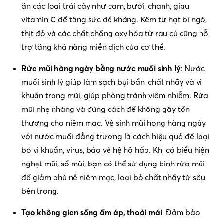
ăn các loại trái cây như cam, bưởi, chanh, giàu
vitamin C để tăng sức đề kháng. Kẽm từ hạt bí ngô,
thịt đỏ và các chất chống oxy hóa từ rau củ cũng hỗ
trợ tăng khả năng miễn dịch của cơ thể.
Rửa mũi hàng ngày bằng nước muối sinh lý
: Nước
muối sinh lý giúp làm sạch bụi bẩn, chất nhầy và vi
khuẩn trong mũi, giúp phòng tránh viêm nhiễm. Rửa
mũi nhẹ nhàng và đúng cách để không gây tổn
thương cho niêm mạc. Vệ sinh mũi họng hàng ngày
với nước muối đẳng trương là cách hiệu quả để loại
bỏ vi khuẩn, virus, bảo vệ hệ hô hấp. Khi có biểu hiện
nghẹt mũi, sổ mũi, bạn có thể sử dụng bình rửa mũi
để giảm phù nề niêm mạc, loại bỏ chất nhầy từ sâu
bên trong.
Tạo không gian sống ấm áp, thoải mái
: Đảm bảo