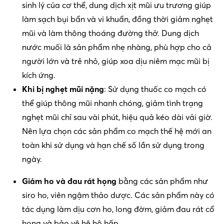
sinh lý của cơ thể, dung dịch xịt mũi ưu trương giúp
làm sạch bụi bẩn và vi khuẩn, đồng thời giảm nghẹt
mũi và làm thông thoáng đường thở. Dung dịch
nước muối là sản phẩm nhẹ nhàng, phù hợp cho cả
người lớn và trẻ nhỏ, giúp xoa dịu niêm mạc mũi bị
kích ứng.
Khi bị nghẹt mũi nặng
: Sử dụng thuốc co mạch có
thể giúp thông mũi nhanh chóng, giảm tình trạng
nghẹt mũi chỉ sau vài phút, hiệu quả kéo dài vải giờ.
Nên lựa chọn các sản phẩm co mạch thế hệ mới an
toàn khi sử dụng và hạn chế số lần sử dụng trong
ngày.
Giảm ho và đau rát họng
bằng các sản phẩm như
siro ho, viên ngậm thảo dược. Các sản phẩm này có
tác dụng làm dịu cơn ho, long đờm, giảm đau rát cổ
họng và bảo vệ hệ hô hấp.