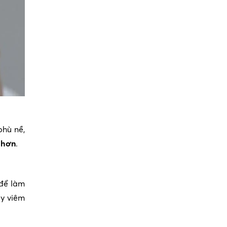
phù nề,
 hơn
.
 để làm
ây viêm