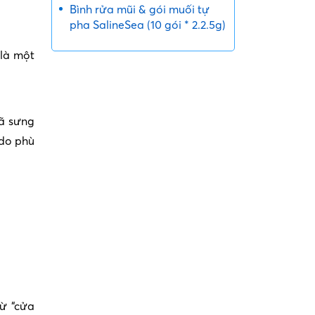
Bình rửa mũi & gói muối tự
pha SalineSea (10 gói * 2.2.5g)
 là một
đã sưng
 do phù
từ “cửa