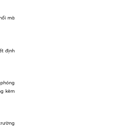
phổi mà
ết định
i phóng
ng kèm
 trường