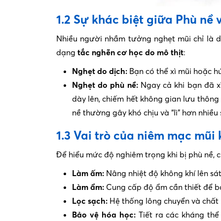
1.2 Sự khác biệt giữa Phù nề
Nhiều người nhầm tưởng nghẹt mũi chỉ là do 
dạng
tắc nghẽn cơ học do mô thịt
:
Nghẹt do dịch:
Bạn có thể xì mũi hoặc h
Nghẹt do phù nề:
Ngay cả khi bạn đã xì
dày lên, chiếm hết không gian lưu thông 
nề thường gây khó chịu và “lì” hơn nhiều
1.3 Vai trò của niêm mạc mũi
Để hiểu mức độ nghiêm trọng khi bị phù nề, 
Làm ấm:
Nâng nhiệt độ không khí lên sát
Làm ẩm:
Cung cấp độ ẩm cần thiết để b
Lọc sạch:
Hệ thống lông chuyển và chất n
Bảo vệ hóa học:
Tiết ra các kháng thể