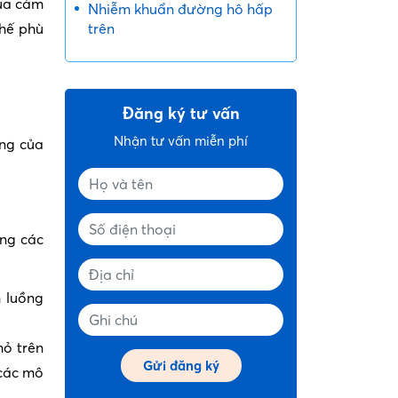
của cảm
Nhiễm khuẩn đường hô hấp
chế phù
trên
Đăng ký tư vấn
Nhận tư vấn miễn phí
ờng của
ng các
 luồng
hỏ trên
 các mô