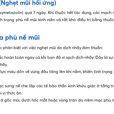
(Nghẹt mũi hồi ứng)
ymetazolin) quá 7 ngày. Khi thuốc hết tác dụng, các mạch
nh trạng phù nề mũi kinh niên và rất khó điều trị bằng thuố
ủa phù nề mũi
p phân biệt với việc nghẹt mũi do dịch nhầy đơn thuần:
c hoàn toàn ngay cả khi bạn đã xì sạch dịch nhầy. Đây là sự 
hầy.
ực máu dồn về vùng đầu tăng lên khi nằm, khiến tình trạng
 sưng nề che lấp các tế bào thần kinh khứu giác ở tầng t
 vị thức ăn.
ở gốc mũi, dưới hốc mắt hoặc vùng trán do niêm mạc phù 