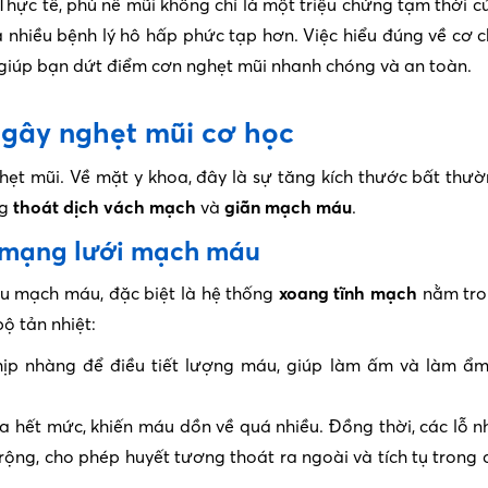
Thực tế, phù nề mũi không chỉ là một triệu chứng tạm thời 
 nhiều bệnh lý hô hấp phức tạp hơn. Việc hiểu đúng về cơ 
sẽ giúp bạn dứt điểm cơn nghẹt mũi nhanh chóng và an toàn.
ế gây nghẹt mũi cơ học
ẹt mũi. Về mặt y khoa, đây là sự tăng kích thước bất thư
ng
thoát dịch vách mạch
và
giãn mạch máu
.
à mạng lưới mạch máu
u mạch máu, đặc biệt là hệ thống
xoang tĩnh mạch
nằm tro
ộ tản nhiệt:
p nhàng để điều tiết lượng máu, giúp làm ấm và làm ẩm
hết mức, khiến máu dồn về quá nhiều. Đồng thời, các lỗ n
ộng, cho phép huyết tương thoát ra ngoài và tích tụ trong