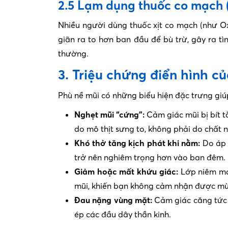
2.5 Lạm dụng thuốc co mạch 
Nhiều người dùng thuốc xịt co mạch (như Ox
giãn ra to hơn ban đầu để bù trừ, gây ra tì
thường.
3. Triệu chứng điển hình c
Phù nề mũi có những biểu hiện đặc trưng giú
Nghẹt mũi “cứng”:
Cảm giác mũi bị bít tắ
do mô thịt sưng to, không phải do chất n
Khó thở tăng kịch phát khi nằm:
Do áp l
trở nên nghiêm trọng hơn vào ban đêm.
Giảm hoặc mất khứu giác:
Lớp niêm mạc
mũi, khiến bạn không cảm nhận được mùi
Đau nặng vùng mặt:
Cảm giác căng tức 
ép các đầu dây thần kinh.