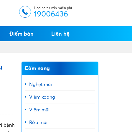
Hotline tư vấn miễn phí
19006436
Điểm bán
Liên hệ
u
Cẩm nang
Nghẹt mũi
Viêm xoang
Viêm mũi
Rửa mũi
ời bệnh