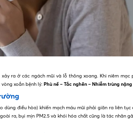
 xảy ra ở các ngách mũi và lỗ thông xoang. Khi niêm mạc 
t vòng xoắn bệnh lý:
Phù nề – Tắc nghẽn – Nhiễm trùng nặng
trường
 dùng điều hòa) khiến mạch máu mũi phải giãn ra liên tục
oài ra, bụi mịn PM2.5 và khói hóa chất cũng là tác nhân g