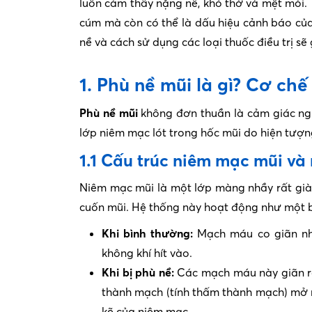
luôn cảm thấy nặng nề, khó thở và mệt mỏi. 
cúm mà còn có thể là dấu hiệu cảnh báo của
nề và cách sử dụng các loại thuốc điều trị 
1. Phù nề mũi là gì? Cơ ch
Phù nề mũi
không đơn thuần là cảm giác ngh
lớp niêm mạc lót trong hốc mũi do hiện tượ
1.1 Cấu trúc niêm mạc mũi v
Niêm mạc mũi là một lớp màng nhầy rất già
cuốn mũi. Hệ thống này hoạt động như một b
Khi bình thường:
Mạch máu co giãn nhị
không khí hít vào.
Khi bị phù nề:
Các mạch máu này giãn ra 
thành mạch (tính thấm thành mạch) mở r
kẽ của niêm mạc.