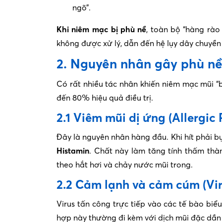
ngõ”.
Khi niêm mạc bị phù nề
, toàn bộ “hàng rào
không được xử lý, dẫn đến hệ lụy dây chuyề
2. Nguyên nhân gây phù n
Có rất nhiều tác nhân khiến niêm mạc mũi “
đến 80% hiệu quả điều trị.
2.1 Viêm mũi dị ứng (Allergic R
Đây là nguyên nhân hàng đầu. Khi hít phải bụ
Histamin
. Chất này làm tăng tính thấm th
theo hắt hơi và chảy nước mũi trong.
2.2 Cảm lạnh và cảm cúm (Vira
Virus tấn công trực tiếp vào các tế bào biể
hợp này thường đi kèm với dịch mũi đặc dần