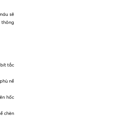
 máu sẽ
c thông
bít tắc
 phù nề
rên hốc
nề chèn