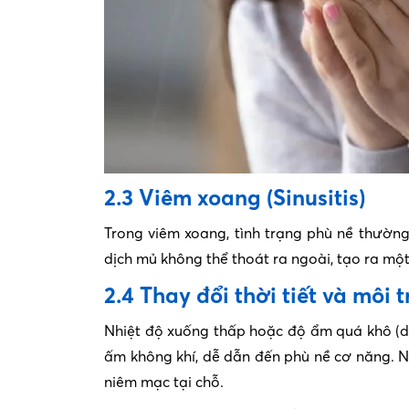
2.3 Viêm xoang (Sinusitis)
Trong viêm xoang, tình trạng phù nề thường
dịch mủ không thể thoát ra ngoài, tạo ra mộ
2.4 Thay đổi thời tiết và môi 
Nhiệt độ xuống thấp hoặc độ ẩm quá khô (do
ấm không khí, dễ dẫn đến phù nề cơ năng. Ng
niêm mạc tại chỗ.