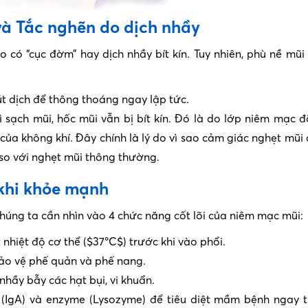
 và Tắc nghẽn do dịch nhầy
có “cục đờm” hay dịch nhầy bít kín. Tuy nhiên, phù nề mũi
út dịch để thông thoáng ngay lập tức.
 sạch mũi, hốc mũi vẫn bị bít kín. Đó là do lớp niêm mạc 
của không khí. Đây chính là lý do vì sao cảm giác nghẹt mũi
 so với nghẹt mũi thông thường.
 khi khỏe mạnh
chúng ta cần nhìn vào 4 chức năng cốt lõi của niêm mạc mũi:
 nhiệt độ cơ thể ($37°C$) trước khi vào phổi.
ảo vệ phế quản và phế nang.
hầy bẫy các hạt bụi, vi khuẩn.
 (IgA) và enzyme (Lysozyme) để tiêu diệt mầm bệnh ngay 