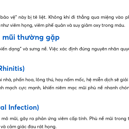
 bảo vệ” này bị tê liệt. Không khí đi thẳng qua miệng vào 
n như viêm họng, viêm phế quản và suy giảm oxy trong máu.
ề mũi thường gặp
biến dạng” và sưng nề. Việc xác định đúng nguyên nhân quy
hinitis)
i nhà, phấn hoa, lông thú, hay nấm mốc, hệ miễn dịch sẽ giả
ành mạch cực mạnh, khiến niêm mạc mũi phù nề nhanh chó
l Infection)
u mô mũi, gây ra phản ứng viêm cấp tính. Phù nề mũi trong
 và cảm giác đau rát họng.