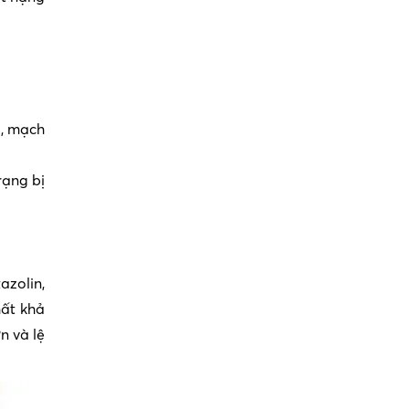
i, mạch
rạng bị
azolin,
mất khả
n và lệ