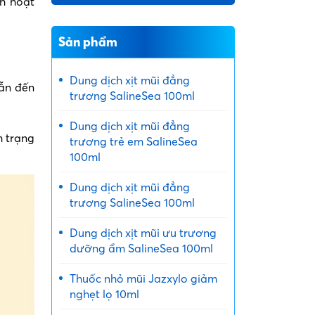
ch hoạt
Sản phẩm
Dung dịch xịt mũi đẳng
dẫn đến
trương SalineSea 100ml
Dung dịch xịt mũi đẳng
h trạng
trương trẻ em SalineSea
100ml
Dung dịch xịt mũi đẳng
trương SalineSea 100ml
Dung dịch xịt mũi ưu trương
dưỡng ẩm SalineSea 100ml
Thuốc nhỏ mũi Jazxylo giảm
nghẹt lọ 10ml