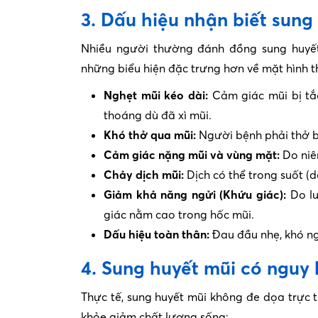
3. Dấu hiệu nhận biết sung
Nhiều người thường đánh đồng sung huyết 
những biểu hiện đặc trưng hơn về mặt hình t
Nghẹt mũi kéo dài:
Cảm giác mũi bị tắc
thoáng dù đã xì mũi.
Khó thở qua mũi:
Người bệnh phải thở b
Cảm giác nặng mũi và vùng mặt:
Do niê
Chảy dịch mũi:
Dịch có thể trong suốt (
Giảm khả năng ngửi (Khứu giác):
Do lu
giác nằm cao trong hốc mũi.
Dấu hiệu toàn thân:
Đau đầu nhẹ, khó ngủ
4. Sung huyết mũi có nguy
Thực tế, sung huyết mũi không đe dọa trực t
khỏe giảm chất lượng sống: