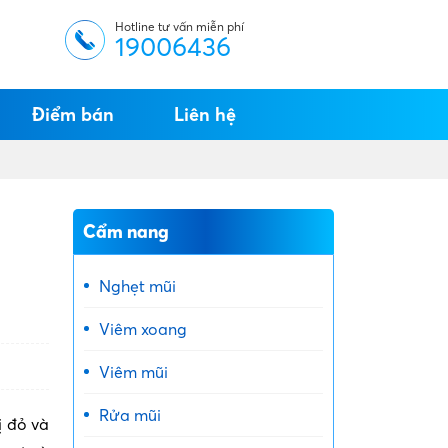
Hotline tư vấn miễn phí
19006436
Điểm bán
Liên hệ
Cẩm nang
Nghẹt mũi
Viêm xoang
Viêm mũi
Rửa mũi
ị đỏ và