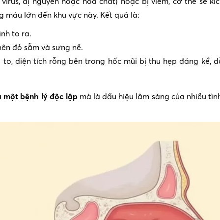
 virus, dị nguyên hoặc hóa chất) hoặc bị viêm, cơ thể sẽ kí
máu lớn đến khu vực này. Kết quả là:
h to ra.
ên đỏ sẫm và sưng nề.
o, diện tích rỗng bên trong hốc mũi bị thu hẹp đáng kể, 
à một bệnh lý độc lập
mà là dấu hiệu lâm sàng của nhiều tìn