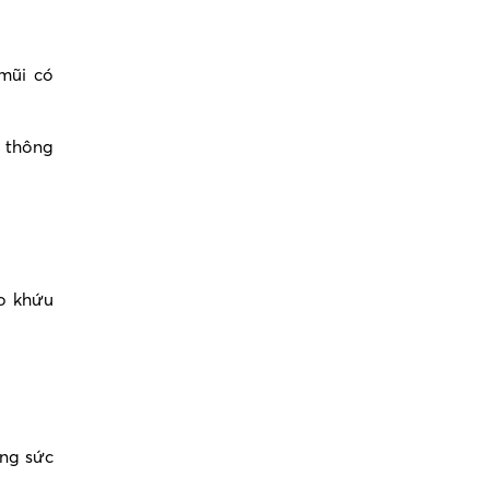
mũi có
ể thông
o khứu
ứng sức