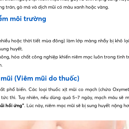
g trán, gò má và dịch mũi có màu xanh hoặc vàng.
iễm môi trường
hiều hoặc thời tiết mùa đông) làm lớp màng nhầy bị khô lạ
sung huyết.
hông, hóa chất công nghiệp khiến niêm mạc luôn trong tình t
h.
 mũi (Viêm mũi do thuốc)
ất phổ biến. Các loại thuốc xịt mũi co mạch (chứa Oxymet
 tức thì. Tuy nhiên, nếu dùng quá 5–7 ngày, mạch máu sẽ 
ũi hồi ứng”
. Lúc này, niêm mạc mũi sẽ bị sung huyết nặng hơ