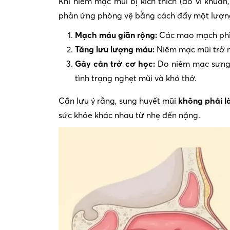
Khi niêm mạc mũi bị kích thích (do vi khuẩn,
phản ứng phòng vệ bằng cách đẩy một lượng 
Mạch máu giãn rộng:
Các mao mạch phìn
Tăng lưu lượng máu:
Niêm mạc mũi trở n
Gây cản trở cơ học:
Do niêm mạc sưng t
tình trạng nghẹt mũi và khó thở.
Cần lưu ý rằng, sung huyết mũi
không phải l
sức khỏe khác nhau từ nhẹ đến nặng.