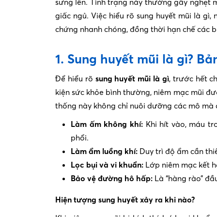
sưng lên. Tình trạng này thường gây nghẹt m
giấc ngủ. Việc hiểu rõ sung huyết mũi là gì,
chứng nhanh chóng, đồng thời hạn chế các b
1. Sung huyết mũi là gì? Bả
Để hiểu rõ
sung huyết mũi là gì
, trước hết 
kiện sức khỏe bình thường, niêm mạc mũi 
thống này không chỉ nuôi dưỡng các mô mà 
Làm ấm không khí:
Khi hít vào, máu tr
phổi.
Làm ẩm luồng khí:
Duy trì độ ẩm cần thi
Lọc bụi và vi khuẩn:
Lớp niêm mạc kết hợ
Bảo vệ đường hô hấp:
Là “hàng rào” đầu
Hiện tượng sung huyết xảy ra khi nào?