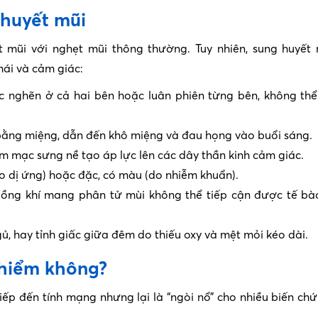
 huyết mũi
mũi với nghẹt mũi thông thường. Tuy nhiên, sung huyết 
hái và cảm giác:
 nghẽn ở cả hai bên hoặc luân phiên từng bên, không th
ằng miệng, dẫn đến khô miệng và đau họng vào buổi sáng.
m mạc sưng nề tạo áp lực lên các dây thần kinh cảm giác.
do dị ứng) hoặc đặc, có màu (do nhiễm khuẩn).
ồng khí mang phân tử mùi không thể tiếp cận được tế bà
, hay tỉnh giấc giữa đêm do thiếu oxy và mệt mỏi kéo dài.
 hiểm không?
iếp đến tính mạng nhưng lại là “ngòi nổ” cho nhiều biến ch