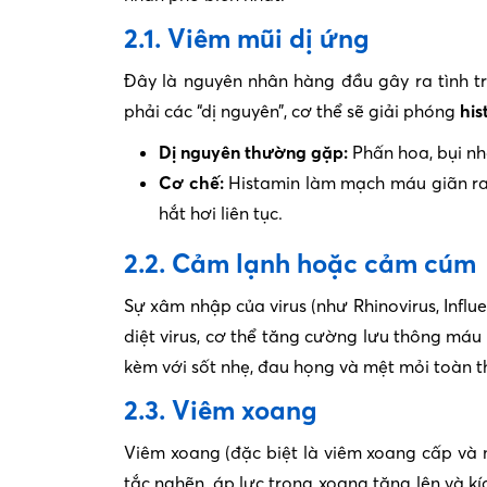
2.1. Viêm mũi dị ứng
Đây là nguyên nhân hàng đầu gây ra tình tr
phải các “dị nguyên”, cơ thể sẽ giải phóng
his
Dị nguyên thường gặp:
Phấn hoa, bụi nh
Cơ chế:
Histamin làm mạch máu giãn ra 
hắt hơi liên tục.
2.2. Cảm lạnh hoặc cảm cúm
Sự xâm nhập của virus (như Rhinovirus, Influ
diệt virus, cơ thể tăng cường lưu thông máu
kèm với sốt nhẹ, đau họng và mệt mỏi toàn t
2.3. Viêm xoang
Viêm xoang (đặc biệt là viêm xoang cấp và m
tắc nghẽn, áp lực trong xoang tăng lên và kí