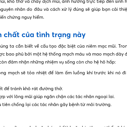
ũi, khó thở và chảy dịch mũi, ảnh hưởng trực tiếp đến sinh 
 nguyên nhân do đâu và cách xử lý đúng sẽ giúp bạn cải thiệ
iến chứng nguy hiểm.
n chất của tình trạng này
chúng ta cần biết về cấu tạo đặc biệt của niêm mạc mũi. Tro
được bao phủ bởi một hệ thống mạch máu và mao mạch dày 
còn đảm nhận những nhiệm vụ sống còn cho hệ hô hấp:
ong mạch sẽ tỏa nhiệt để làm ấm luồng khí trước khi nó đ
ết để tránh khô rát đường thở.
p với lông mũi giúp ngăn chặn các tác nhân ngoại lai.
 tiên chống lại các tác nhân gây bệnh từ môi trường.