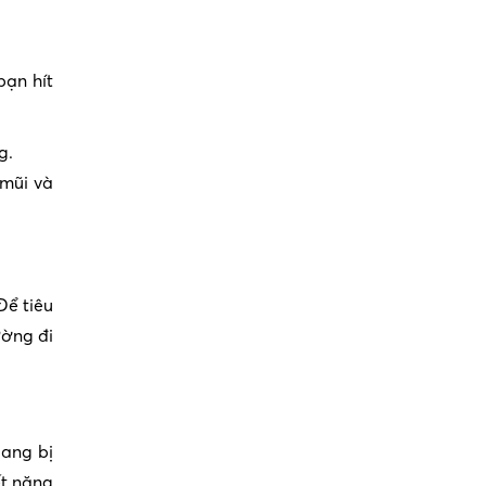
bạn hít
g.
 mũi và
Để tiêu
ường đi
oang bị
ết nặng