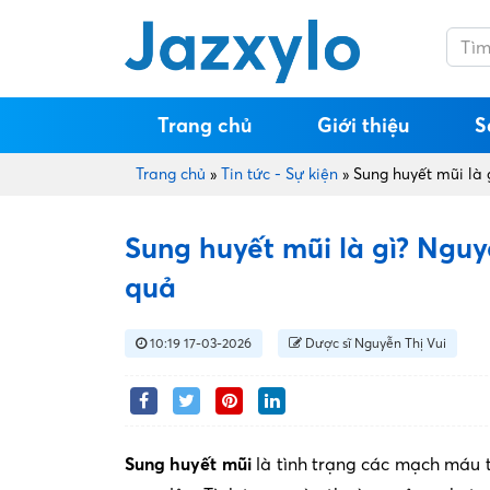
Trang chủ
Giới thiệu
S
Trang chủ
»
Tin tức - Sự kiện
»
Sung huyết mũi là 
Sung huyết mũi là gì? Nguy
quả
10:19 17-03-2026
Dược sĩ Nguyễn Thị Vui
Sung huyết mũi
là tình trạng các mạch máu 