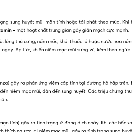
ạng sung huyết mũi mãn tính hoặc tái phát theo mùa. Khi 
tamin
– một hoạt chất trung gian gây giãn mạch cực mạnh.
à, lông thú cưng, nấm mốc, khói thuốc lá hoặc nước hoa nồn
ngay lập tức, khiến niêm mạc mũi sưng vù, kèm theo ngứa
enza) gây ra phản ứng viêm cấp tính tại đường hô hấp trên. 
 đến niêm mạc mũi, dẫn đến sung huyết. Các triệu chứng th
hân.
ạn tính) gây ra tình trạng ứ đọng dịch nhầy. Khi các hốc x
ch thích ngược lại niêm mạc mũi, gây ra tình trạng sung huy