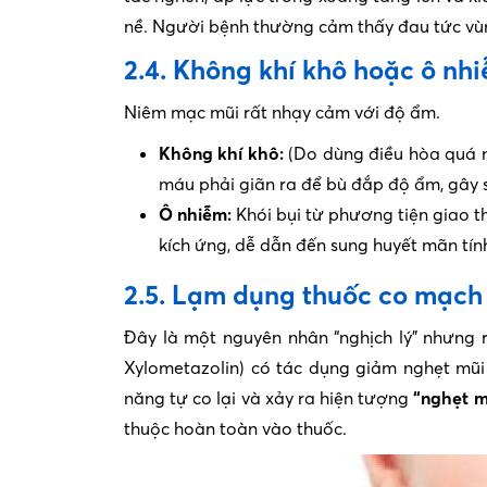
nề. Người bệnh thường cảm thấy đau tức vùn
2.4. Không khí khô hoặc ô nh
Niêm mạc mũi rất nhạy cảm với độ ẩm.
Không khí khô:
(Do dùng điều hòa quá n
máu phải giãn ra để bù đắp độ ẩm, gây 
Ô nhiễm:
Khói bụi từ phương tiện giao t
kích ứng, dễ dẫn đến sung huyết mãn tín
2.5. Lạm dụng thuốc co mạch
Đây là một nguyên nhân “nghịch lý” nhưng r
Xylometazolin) có tác dụng giảm nghẹt mũi
năng tự co lại và xảy ra hiện tượng
“nghẹt m
thuộc hoàn toàn vào thuốc.