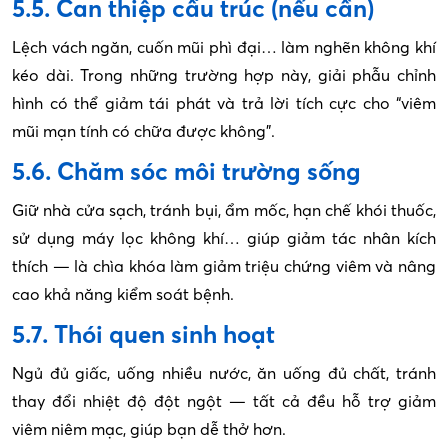
5.5. Can thiệp cấu trúc (nếu cần)
Lệch vách ngăn, cuốn mũi phì đại… làm nghẽn không khí
kéo dài. Trong những trường hợp này, giải phẫu chỉnh
hình có thể giảm tái phát và trả lời tích cực cho “viêm
mũi mạn tính có chữa được không”.
5.6. Chăm sóc môi trường sống
Giữ nhà cửa sạch, tránh bụi, ẩm mốc, hạn chế khói thuốc,
sử dụng máy lọc không khí… giúp giảm tác nhân kích
thích — là chìa khóa làm giảm triệu chứng viêm và nâng
cao khả năng kiểm soát bệnh.
5.7. Thói quen sinh hoạt
Ngủ đủ giấc, uống nhiều nước, ăn uống đủ chất, tránh
thay đổi nhiệt độ đột ngột — tất cả đều hỗ trợ giảm
viêm niêm mạc, giúp bạn dễ thở hơn.