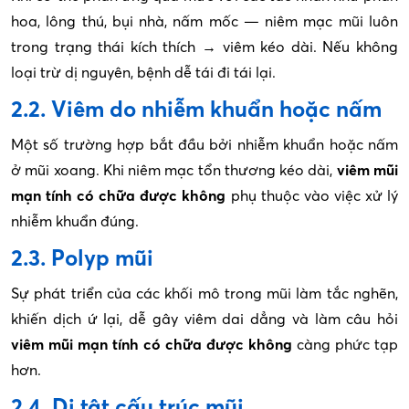
hoa, lông thú, bụi nhà, nấm mốc — niêm mạc mũi luôn
trong trạng thái kích thích → viêm kéo dài. Nếu không
loại trừ dị nguyên, bệnh dễ tái đi tái lại.
2.2. Viêm do nhiễm khuẩn hoặc nấm
Một số trường hợp bắt đầu bởi nhiễm khuẩn hoặc nấm
ở mũi xoang. Khi niêm mạc tổn thương kéo dài,
viêm mũi
mạn tính có chữa được không
phụ thuộc vào việc xử lý
nhiễm khuẩn đúng.
2.3. Polyp mũi
Sự phát triển của các khối mô trong mũi làm tắc nghẽn,
khiến dịch ứ lại, dễ gây viêm dai dẳng và làm câu hỏi
viêm mũi mạn tính có chữa được không
càng phức tạp
hơn.
2.4. Dị tật cấu trúc mũi