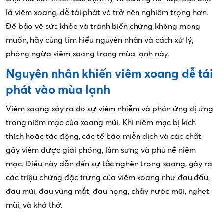
là viêm xoang, dễ tái phát và trở nên nghiêm trọng hơn.
Để bảo vệ sức khỏe và tránh biến chứng không mong
muốn, hãy cùng tìm hiểu nguyên nhân và cách xử lý,
phòng ngừa viêm xoang trong mùa lạnh này.
Nguyên nhân khiến viêm xoang dễ tái
phát vào mùa lạnh
Viêm xoang xảy ra do sự viêm nhiễm và phản ứng dị ứng
trong niêm mạc của xoang mũi. Khi niêm mạc bị kích
thích hoặc tác động, các tế bào miễn dịch và các chất
gây viêm được giải phóng, làm sưng và phù nề niêm
mạc. Điều này dẫn đến sự tắc nghẽn trong xoang, gây ra
các triệu chứng đặc trưng của viêm xoang như đau đầu,
đau mũi, đau vùng mắt, đau họng, chảy nước mũi, nghẹt
mũi, và khó thở.