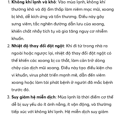
Không khí lạnh và khô
: Vào mùa lạnh, không khí
thường khô và độ ẩm thấp làm niêm mạc mũi, xoang
bị khô, dễ kích ứng và tổn thương. Điều này gây
sưng viêm, tắc nghẽn đường dẫn lưu của xoang,
khiến chất nhầy tích tụ và gia tăng nguy cơ nhiễm
khuẩn.
Nhiệt độ thay đổi đột ngột
: Khi đi từ trong nhà ra
ngoài hoặc ngược lại, nhiệt độ thay đổi đột ngột có
thể khiến các xoang bị co thắt, làm cản trở dòng
chảy của dịch mũi xoang. Điều này tạo điều kiện cho
vi khuẩn, virus phát triển mạnh mẽ, dẫn đến viêm
xoang hoặc làm tái phát bệnh ở người đã mắc bệnh
trước đó.
Suy giảm hệ miễn dịch
: Mùa lạnh là thời điểm cơ thể
dễ bị suy yếu do ít ánh nắng, ít vận động, và thường
tiếp xúc với không khí lạnh. Hệ miễn dịch suy giảm