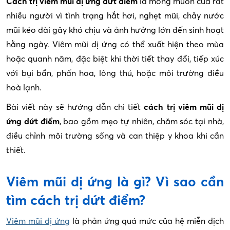
Cách trị viêm mũi dị ứng dứt điểm
là mong muốn của rất
nhiều người vì tình trạng hắt hơi, nghẹt mũi, chảy nước
mũi kéo dài gây khó chịu và ảnh hưởng lớn đến sinh hoạt
hằng ngày. Viêm mũi dị ứng có thể xuất hiện theo mùa
hoặc quanh năm, đặc biệt khi thời tiết thay đổi, tiếp xúc
với bụi bẩn, phấn hoa, lông thú, hoặc môi trường điều
hoà lạnh.
Bài viết này sẽ hướng dẫn chi tiết
cách trị viêm mũi dị
ứng dứt điểm
, bao gồm mẹo tự nhiên, chăm sóc tại nhà,
điều chỉnh môi trường sống và can thiệp y khoa khi cần
thiết.
Viêm mũi dị ứng là gì? Vì sao cần
tìm cách trị dứt điểm?
Viêm mũi dị ứng
là phản ứng quá mức của hệ miễn dịch