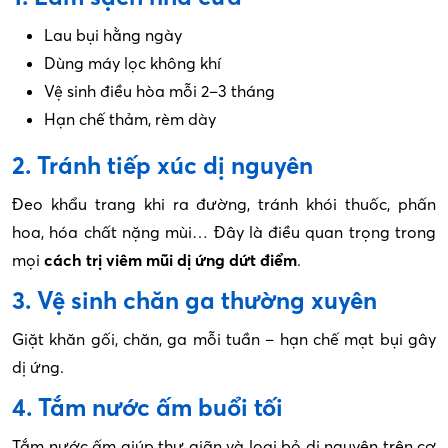
Lau bụi hằng ngày
Dùng máy lọc không khí
Vệ sinh điều hòa mỗi 2–3 tháng
Hạn chế thảm, rèm dày
2. Tránh tiếp xúc dị nguyên
Đeo khẩu trang khi ra đường, tránh khói thuốc, phấn
hoa, hóa chất nặng mùi… Đây là điều quan trọng trong
mọi
cách trị viêm mũi dị ứng dứt điểm
.
3. Vệ sinh chăn ga thường xuyên
Giặt khăn gối, chăn, ga mỗi tuần – hạn chế mạt bụi gây
dị ứng.
4. Tắm nước ấm buổi tối
Tắm nước ấm giúp thư giãn và loại bỏ dị nguyên trên cơ