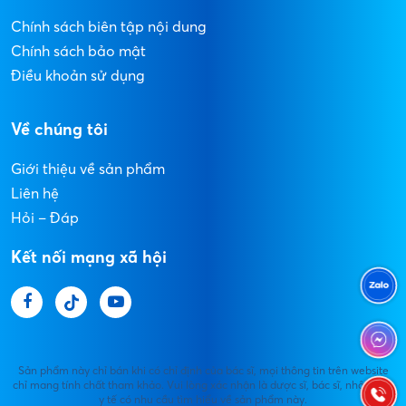
Chính sách biên tập nội dung
Chính sách bảo mật
Điều khoản sử dụng
Về chúng tôi
Giới thiệu về sản phẩm
Liên hệ
Hỏi – Đáp
Kết nối mạng xã hội
Sản phẩm này chỉ bán khi có chỉ định của bác sĩ, mọi thông tin trên website
chỉ mang tính chất tham khảo. Vui lòng xác nhận là dược sĩ, bác sĩ, nhân viên
y tế có nhu cầu tìm hiểu về sản phẩm này.