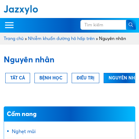
Trang chủ
»
Nhiễm khuẩn đường hô hấp trên
»
Nguyên nhân
Nguyên nhân
TẤT CẢ
BỆNH HỌC
ĐIỀU TRỊ
NGUYÊN NHÂ
Cẩm nang
Nghẹt mũi