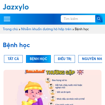
Trang chủ
»
Nhiễm khuẩn đường hô hấp trên
»
Bệnh học
Bệnh học
TẤT CẢ
BỆNH HỌC
ĐIỀU TRỊ
NGUYÊN NHÂ