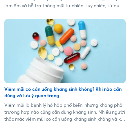
làm ấm và hỗ trợ thông mũi tự nhiên. Tuy nhiên, sử dụng
gừng như thế nào để đạt hiệu quả và đảm bảo an toàn
thì không phải ai cũng biết. Bài viết dưới đây sẽ giúp
bạn hiểu rõ cách dùng gừng đúng cách để cải thiện triệu
chứng viêm mũi dị ứng....
Viêm mũi có cần uống kháng sinh không? Khi nào cần
dùng và lưu ý quan trọng
Viêm mũi là bệnh lý hô hấp phổ biến, nhưng không phải
trường hợp nào cũng cần dùng kháng sinh. Nhiều người
thắc mắc viêm mũi có cần uống kháng sinh không và khi
nào việc sử dụng kháng sinh là cần thiết. Hiểu đúng về