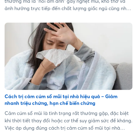
thường mà là "nỗi ám ảnh" gây nghẹt mũi, khó thở và
ảnh hưởng trực tiếp đến chất lượng giấc ngủ cũng như
năng suất làm việc. Việc tự ý mua và sử dụng các loại
thuốc điều trị sung huyết mũi mà không hiểu rõ cơ chế
có thể dẫn đến tình trạng lệ thuộc thuốc hoặc gây tổn
thương niêm mạc mãn tính. Bài viết này sẽ cung cấp cái
nhìn toàn diện giúp bạn lựa chọn đúng loại thuốc và sử
dụng an toàn nhất....
Cách trị cảm cúm sổ mũi tại nhà hiệu quả – Giảm
nhanh triệu chứng, hạn chế biến chứng
Cảm cúm sổ mũi là tình trạng rất thường gặp, đặc biệt
khi thời tiết thay đổi hoặc cơ thể suy giảm sức đề kháng.
Việc áp dụng đúng cách trị cảm cúm sổ mũi tại nhà
không chỉ giúp giảm nhanh triệu chứng mà còn hạn chế