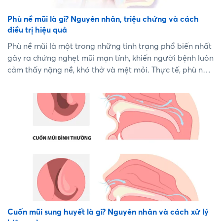
Phù nề mũi là gì? Nguyên nhân, triệu chứng và cách
điều trị hiệu quả
Phù nề mũi là một trong những tình trạng phổ biến nhất
gây ra chứng nghẹt mũi mạn tính, khiến người bệnh luôn
cảm thấy nặng nề, khó thở và mệt mỏi. Thực tế, phù nề
mũi không chỉ là một triệu chứng tạm thời của cảm cúm
mà còn có thể là dấu hiệu cảnh báo của nhiều bệnh lý
hô hấp phức tạp hơn. Việc hiểu đúng về cơ chế phù nề
và cách sử dụng các loại thuốc điều trị sẽ giúp bạn dứt
điểm cơn nghẹt mũi nhanh chóng và an toàn....
Cuốn mũi sung huyết là gì? Nguyên nhân và cách xử lý