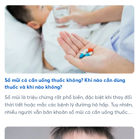
nguy cơ biến chứng như viêm xoang […]...
Sổ mũi có cần uống thuốc không? Khi nào cần dùng
thuốc và khi nào không?
Sổ mũi là triệu chứng rất phổ biến, đặc biệt khi thay đổi
thời tiết hoặc mắc các bệnh lý đường hô hấp. Tuy nhiên,
nhiều người vẫn băn khoăn sổ mũi có cần uống thuốc
không hay chỉ cần nghỉ ngơi là đủ. Thực tế, việc có nên
dùng thuốc hay không phụ thuộc vào nguyên nhân gây
sổ mũi và mức độ triệu chứng. Hiểu rõ từng trường hợp