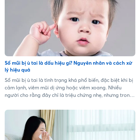
sẽ giúp bạn xử lý đúng cách và tránh lạm dụng thuốc
không cần thiết....
Sổ mũi bị ù tai là dấu hiệu gì? Nguyên nhân và cách xử
lý hiệu quả
Sổ mũi bị ù tai là tình trạng khá phổ biến, đặc biệt khi bị
cảm lạnh, viêm mũi dị ứng hoặc viêm xoang. Nhiều
người cho rằng đây chỉ là triệu chứng nhẹ, nhưng trong
một số trường hợp, tình trạng này có thể liên quan đến
viêm tai giữa hoặc rối loạn vòi nhĩ. Hiểu rõ nguyên nhân
và cách xử lý sẽ giúp giảm nhanh triệu chứng và phòng
tránh biến chứng....