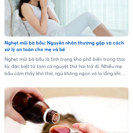
Nghẹt mũi bà bầu: Nguyên nhân thường gặp và cách
xử lý an toàn cho mẹ và bé
Nghẹt mũi bà bầu là tình trạng khá phổ biến trong thai
kỳ, đặc biệt từ tam cá nguyệt thứ hai trở đi. Nhiều mẹ
bầu cảm thấy khó thở, ngủ không ngon và lo lắng khi
không thể sử dụng thuốc tùy tiện. Việc hiểu rõ nguyên
nhân gây nghẹt mũi và lựa chọn phương pháp xử lý phù
hợp giúp giảm triệu chứng hiệu quả mà vẫn đảm bảo
an toàn cho thai nhi....