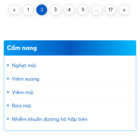
nguyên nhân và cách điều trị sẽ giúp tránh […]...
«
1
2
3
4
5
…
17
»
Cẩm nang
Nghẹt mũi
Viêm xoang
Viêm mũi
Rửa mũi
Nhiễm khuẩn đường hô hấp trên