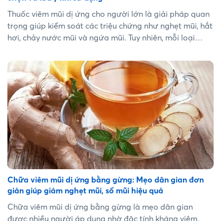
Thuốc viêm mũi dị ứng cho người lớn là giải pháp quan
trọng giúp kiểm soát các triệu chứng như nghẹt mũi, hắt
hơi, chảy nước mũi và ngứa mũi. Tuy nhiên, mỗi loại
thuốc có cơ chế tác dụng khác nhau và không phải loại
nào cũng phù hợp với mọi trường hợp. Bài viết dưới
đây sẽ giúp bạn hiểu rõ các nhóm thuốc thường dùng,
cách lựa chọn và những lưu ý quan trọng khi sử dụng....
Chữa viêm mũi dị ứng bằng gừng: Mẹo dân gian đơn
giản giúp giảm nghẹt mũi, sổ mũi hiệu quả
Chữa viêm mũi dị ứng bằng gừng là mẹo dân gian
được nhiều người áp dụng nhờ đặc tính kháng viêm,