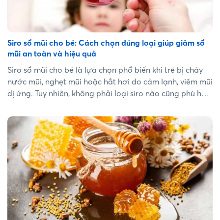
Siro sổ mũi cho bé: Cách chọn đúng loại giúp giảm sổ
mũi an toàn và hiệu quả
Siro sổ mũi cho bé là lựa chọn phổ biến khi trẻ bị chảy
nước mũi, nghẹt mũi hoặc hắt hơi do cảm lạnh, viêm mũi
dị ứng. Tuy nhiên, không phải loại siro nào cũng phù hợp
với mọi độ tuổi. Việc lựa chọn đúng loại siro giúp giảm
triệu chứng hiệu quả và hạn chế tác dụng phụ không
mong muốn....