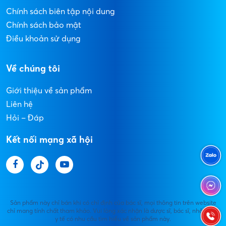
Chính sách biên tập nội dung
Chính sách bảo mật
Điều khoản sử dụng
Về chúng tôi
Giới thiệu về sản phẩm
Liên hệ
Hỏi – Đáp
Kết nối mạng xã hội
Sản phẩm này chỉ bán khi có chỉ định của bác sĩ, mọi thông tin trên website
chỉ mang tính chất tham khảo. Vui lòng xác nhận là dược sĩ, bác sĩ, nhân viên
y tế có nhu cầu tìm hiểu về sản phẩm này.