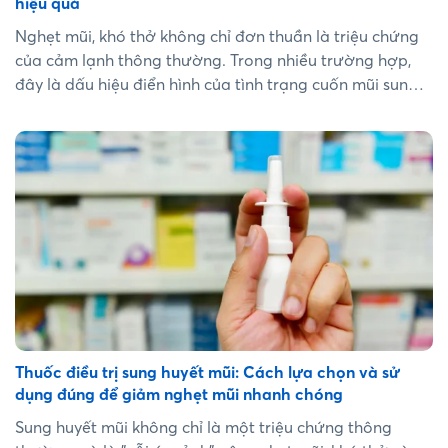
hiệu quả
Nghẹt mũi, khó thở không chỉ đơn thuần là triệu chứng
của cảm lạnh thông thường. Trong nhiều trường hợp,
đây là dấu hiệu điển hình của tình trạng cuốn mũi sung
huyết. Nếu không được nhận diện và xử lý đúng cách,
tình trạng này có thể dẫn đến viêm xoang mãn tính,
giảm khứu giác và ảnh hưởng nghiêm trọng đến chất
lượng giấc ngủ. Bài viết dưới đây sẽ cung cấp cái nhìn
chuyên sâu từ góc độ y khoa về nguyên nhân và các giải
pháp điều trị tối ưu nhất hiện nay....
Thuốc điều trị sung huyết mũi: Cách lựa chọn và sử
dụng đúng để giảm nghẹt mũi nhanh chóng
Sung huyết mũi không chỉ là một triệu chứng thông