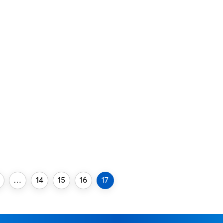
hoặc làm thay đổi sự đáp ư
miễn dịch của bệnh nhân t
qua biện pháp miễn dịch, biê
pháp này gọi là giải mẫn ca
Điều trị viêm mũi dị ứng mà 
thầy thuốc đ­ược sắp xếp th
bậc....
…
14
15
16
17