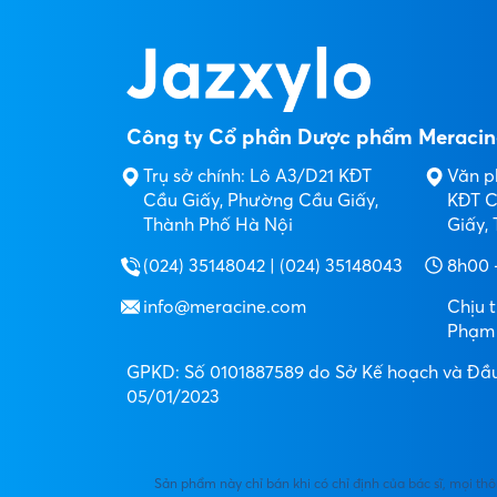
Công ty Cổ phần Dược phẩm Meracin
Trụ sở chính: Lô A3/D21 KĐT
Văn p
Cầu Giấy, Phường Cầu Giấy,
KĐT C
Thành Phố Hà Nội
Giấy,
(024) 35148042 | (024) 35148043
8h00 
info@meracine.com
Chịu 
Phạm
GPKD: Số 0101887589 do Sở Kế hoạch và Đầu
05/01/2023
Sản phẩm này chỉ bán khi có chỉ định của bác sĩ, mọi thô