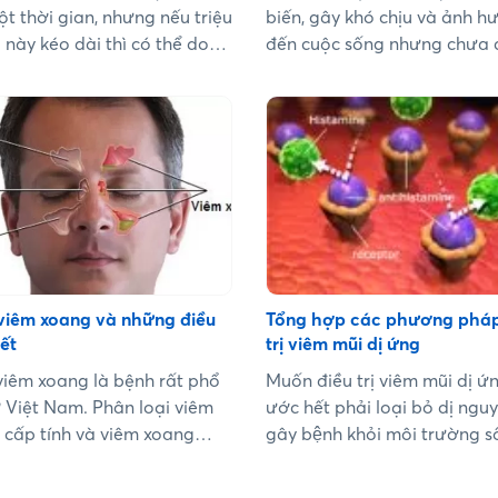
t thời gian, nhưng nếu triệu
biến, gây khó chịu và ảnh 
này kéo dài thì có thể do
đến cuộc sống nhưng chưa 
 nguyên nhân khác nhau.
phương pháp điều trị dứt đ
đây là những nguyên nhân
Tuy nhiên, thuốc kháng hist
 bé sổ mũi dai dẳng kéo
có thể giúp giảm các triệu 
của bệnh. ...
viêm xoang và những điều
Tổng hợp các phương pháp
ết
trị viêm mũi dị ứng
viêm xoang là bệnh rất phổ
Muốn điều trị viêm mũi dị ứ
ở Việt Nam. Phân loại viêm
ước hết phải loại bỏ dị ngu
 cấp tính và viêm xoang
gây bệnh khỏi môi tr­ường s
nh....
của bệnh nhân (nh­ưng rất khó
vậy ta phải thanh toán từn