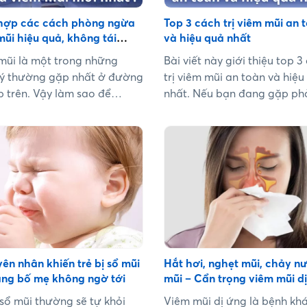
hợp các cách phòng ngừa
Top 3 cách trị viêm mũi an 
mũi hiệu quả, không tái
và hiệu quả nhất
mới nhất
mũi là một trong những
Bài viết này giới thiệu top 3
lý thường gặp nhất ở đường
trị viêm mũi an toàn và hiệu
p trên. Vậy làm sao để
nhất. Nếu bạn đang gặp ph
 ngừa viêm mũi hiệu quả tại
viêm mũi, hãy cùng tìm hiểu
.
chọn cho mình cách điều trị 
nhất!...
ên nhân khiến trẻ bị sổ mũi
Hắt hơi, nghẹt mũi, chảy n
ẳng bố mẹ không ngờ tới
mũi – Cẩn trọng viêm mũi d
mạn tính
 sổ mũi thường sẽ tự khỏi
Viêm mũi dị ứng là bệnh kh