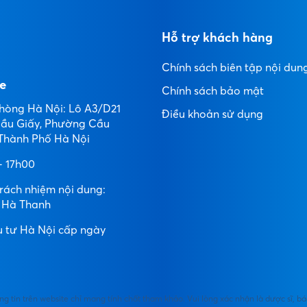
Hỗ trợ khách hàng
Chính sách biên tập nội dun
e
Chính sách bảo mật
hòng Hà Nội: Lô A3/D21
Điều khoản sử dụng
ầu Giấy, Phường Cầu
 Thành Phố Hà Nội
- 17h00
trách nhiệm nội dung:
 Hà Thanh
 tư Hà Nội cấp ngày
ng tin trên website chỉ mang tính chất tham khảo. Vui lòng xác nhận là dược sĩ, bá