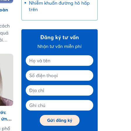
Nhiễm khuẩn đường hô hấp
trên
toàn
 cách
 quả
Đăng ký tư vấn
ải
Nhận tư vấn miễn phí
 để
tốt
ước
ị ứng
á phổ