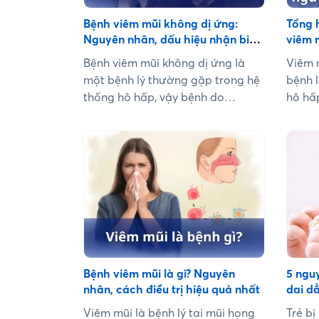
Bệnh viêm mũi không dị ứng:
Tổng 
Nguyên nhân, dấu hiệu nhận biết,
viêm 
phương pháp điều trị hiệu quả!
phát 
Bệnh viêm mũi không dị ứng là
Viêm 
một bệnh lý thường gặp trong hệ
bệnh 
thống hô hấp, vậy bệnh do
hô hấ
nguyên nhân nào, dấu hiệu nhận
phòng
biết và cách điều trị như thế
nhà?..
nào?...
Bệnh viêm mũi là gì? Nguyên
5 nguy
nhân, cách điều trị hiệu quả nhất
dai d
Viêm mũi là bệnh lý tai mũi họng
Trẻ bị