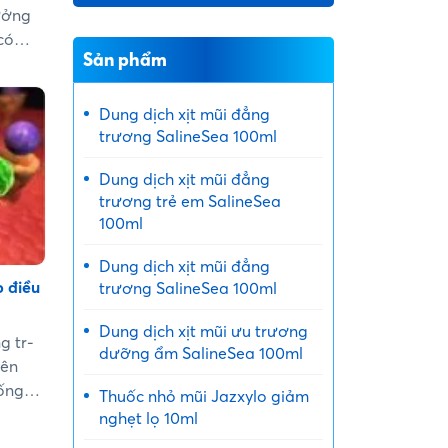
hưởng
có
Sản phẩm
iểm.
amin
chứng
Dung dịch xịt mũi đẳng
trương SalineSea 100ml
Dung dịch xịt mũi đẳng
trương trẻ em SalineSea
100ml
Dung dịch xịt mũi đẳng
 điều
trương SalineSea 100ml
Dung dịch xịt mũi ưu trương
ng tr­
dưỡng ẩm SalineSea 100ml
yên
ống
Thuốc nhỏ mũi Jazxylo giảm
), vì
nghẹt lọ 10ml
g phần