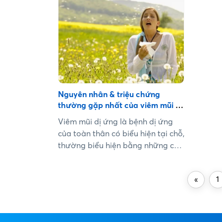
phát theo mùa nên người bệnh
thường chủ quan, không điều trị
dứt điểm, gây ra nhiều biến chứng
nghiêm trọng. ...
Nguyên nhân & triệu chứng
thường gặp nhất của viêm mũi dị
ứng
Viêm mũi dị ứng là bệnh dị ứng
của toàn thân có biểu hiện tại chỗ,
thường biểu hiện bằng những cơn
hắt hơi, sổ mũi, tắc mũi. Đó không
phải là bệnh riêng của cơ quan
«
1
mũi mà là hiện tượng dị ứng toàn
thân có biểu hiện tại chỗ....