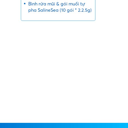
Bình rửa mũi & gói muối tự
́ng
pha SalineSea (10 gói * 2.2.5g)
hông
̣n
̉m.
các
eo thứ