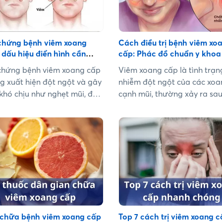
 chứng bệnh viêm xoang
Cách điều trị bệnh viêm xo
 dấu hiệu điển hình cần
cấp: Phác đồ chuẩn y khoa
biết sớm
chăm sóc tại nhà hiệu quả
 chứng bệnh viêm xoang cấp
Viêm xoang cấp là tình trạn
g xuất hiện đột ngột và gây
nhiễm đột ngột của các xoa
khó chịu như nghẹt mũi, đau
cạnh mũi, thường xảy ra sa
hảy dịch mũi đặc hoặc sốt.
lạnh hoặc nhiễm trùng đườ
hận biết sớm các dấu hiệu
hấp trên. Nếu được phát hi
gười bệnh có thể điều trị kịp
xử lý sớm, bệnh có thể khỏi
tránh nguy cơ chuyển sang
toàn trong vòng 10–14 ngày.
oang mạn tính. Vậy triệu
nhiên, nếu điều trị sai cách, 
 bệnh viêm xoang cấp gồm
xoang cấp có thể chuyển sa
gì và khi nào cần đi
mãn tính và gây nhiều biến 
..
Vậy cách điều trị bệnh viêm
cấp như thế nào cho đúng?
tìm hiểu chi tiết trong bài vi
chữa bệnh viêm xoang cấp
Top 7 cách trị viêm xoang 