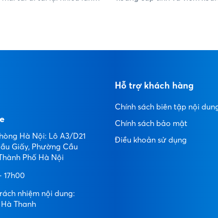
g đau đầu tìm cách điều trị
mạn tính....
ểm? Vậy điều trị viêm xoang
ng cách nào?...
Hỗ trợ khách hàng
Chính sách biên tập nội dun
e
Chính sách bảo mật
hòng Hà Nội: Lô A3/D21
Điều khoản sử dụng
ầu Giấy, Phường Cầu
 Thành Phố Hà Nội
- 17h00
trách nhiệm nội dung:
 Hà Thanh