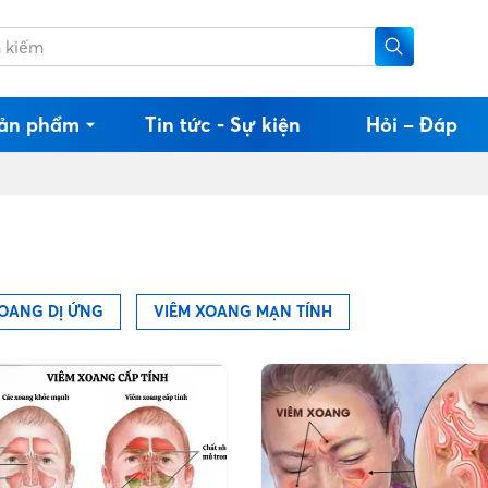
ản phẩm
Tin tức - Sự kiện
Hỏi – Đáp
XOANG DỊ ỨNG
VIÊM XOANG MẠN TÍNH