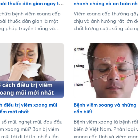
dưới đây....
bài thuốc dân gian ngay tại
nhanh chóng và an toàn nh
chữa bệnh viêm xoang cấp
Viêm xoang cấp thường gâ
bài thuốc dân gian là một
chịu và ảnh hưởng rất lớn đ
g pháp truyền thống và
chất lượng cuộc sống của n
nhiều người tin tưởng. Bài
mắc. Trong bài viết này, chú
ẽ cung cấp cho bạn các
sẽ cung cấp cho bạn Top 7 c
g pháp và bài thuốc dân
viêm xoang cấp nhanh chón
có thể áp dụng ngay tại nhà
an toàn nhất, để giúp bạn 
ảm các triệu chứng của bệnh
nhanh triệu chứng bệnh và 
xoang cấp. Cùng tìm hiểu
hồi sức khỏe nhanh chóng. 
ưới đây!...
cùng tìm hiểu nhé!...
h điều trị viêm xoang mũi
Bệnh viêm xoang và những 
iểm mới nhất
cần biết
 sổ mũi, nghẹt mũi, đau đầu
Bệnh viêm xoang là bệnh rấ
êm xoang mũi? Bạn bị viêm
biến ở Việt Nam. Phân loại 
mũi tái đi tái lại nhiều lần
xoang cấp tính và viêm xoa