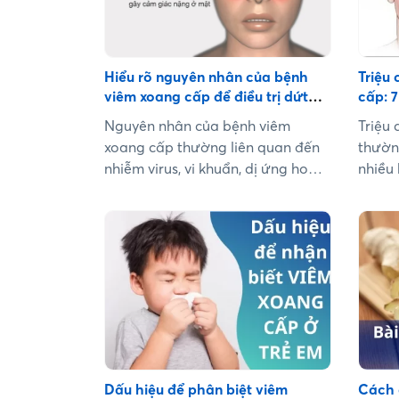
Hiểu rõ nguyên nhân của bệnh
Triệu
viêm xoang cấp để điều trị dứt
cấp: 7
điểm, tránh tái phát
nhận 
Nguyên nhân của bệnh viêm
Triệu
xoang cấp thường liên quan đến
thườn
nhiễm virus, vi khuẩn, dị ứng hoặc
nhiều 
tắc nghẽn lỗ thông xoang. Nhiều
đầu, c
trường hợp viêm xoang cấp xuất
Nếu n
hiện sau cảm lạnh hoặc viêm mũi
này, n
thông thường nhưng không được
thời, 
điều trị đúng cách. Hiểu rõ nguyên
viêm x
nhân của bệnh viêm xoang cấp
chứng
giúp người bệnh phòng tránh hiệu
những 
quả và giảm nguy cơ tái phát
khám?.
hoặc tiến triển thành viêm xoang
mạn tính....
Dấu hiệu để phân biệt viêm
Cách 