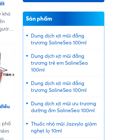
ất
y khó
Sản phẩm
ến
gười
Dung dịch xịt mũi đẳng
ng tôi
trương SalineSea 100ml
ách trị
g và
Dung dịch xịt mũi đẳng
giảm
trương trẻ em SalineSea
phục
100ml
Hãy
Dung dịch xịt mũi đẳng
trương SalineSea 100ml
Dung dịch xịt mũi ưu trương
điều
dưỡng ẩm SalineSea 100ml
t phổ
Thuốc nhỏ mũi Jazxylo giảm
nghẹt lọ 10ml
viêm
ng