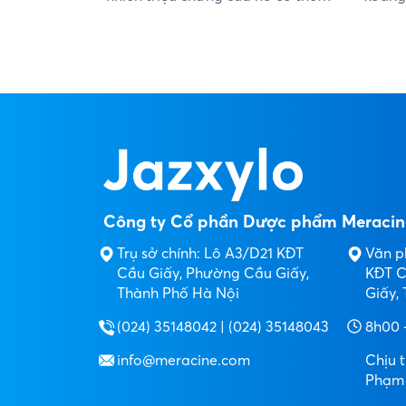
giống với nhiều bệnh lý đường hô
và đan
hấp trên khác và thực tế rất nhiều
dứt đi
người không hiểu rõ về tình trạng
mũi bằ
bệnh, vì vậy bài viết này sẽ trả lời
5 câu hỏi thường gặp nhất về
viêm xoang cấp. Cùng tìm hiểu
trong bài viết dưới đây!...
Công ty Cổ phần Dược phẩm Meracin
Trụ sở chính: Lô A3/D21 KĐT
Văn p
Cầu Giấy, Phường Cầu Giấy,
KĐT C
Thành Phố Hà Nội
Giấy,
(024) 35148042 | (024) 35148043
8h00 
info@meracine.com
Chịu 
Phạm