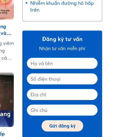
Nhiễm khuẩn đường hô hấp
trên
ang
 và
Đăng ký tư vấn
g viêm
Nhận tư vấn miễn phí
ng
u cảm
ng hô
ện và
 hoàn
 Tuy
viêm
ng
chứng.
 xoang
 Cùng
ết
cấp