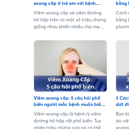
xoang cấp ở trẻ em với bệnh
bằng 
viêm đường hô hấp trên
nhà!
Viêm xoang cấp và viêm đường
Cách 
hô hấp trên có một số triệu chứng
bằng 
giống nhau khiến nhiều cha mẹ
phươn
khó phân biệt. Trong bài viết này
được 
sẽ cung cấp các thông tin về bệnh
viết s
viêm xoang cấp ở trẻ em giúp cha
phươn
mẹ có cái nhìn rõ hơn về bệnh. ...
gian 
để gi
viêm 
ngay d
Viêm xoang cấp: 5 câu hỏi phổ
3 Các
biến người mắc bệnh muốn biết
dứt đ
câu trả lời nhất
Viêm xoang cấp là bệnh lý viêm
Bạn bị
đường hô hấp rất phổ biến. Tuy
do vi
nhiên triệu chứng của nó có thể
xoang 