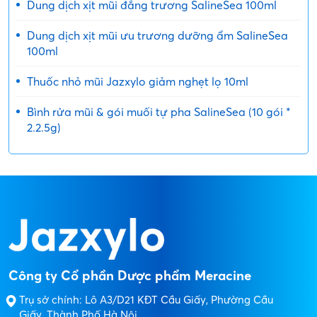
Dung dịch xịt mũi đẳng trương SalineSea 100ml
Dung dịch xịt mũi ưu trương dưỡng ẩm SalineSea
100ml
Thuốc nhỏ mũi Jazxylo giảm nghẹt lọ 10ml
Bình rửa mũi & gói muối tự pha SalineSea (10 gói *
2.2.5g)
Công ty Cổ phần Dược phẩm Meracine
Trụ sở chính: Lô A3/D21 KĐT Cầu Giấy, Phường Cầu
Giấy, Thành Phố Hà Nội