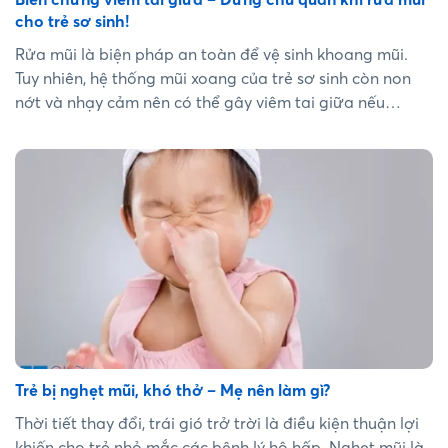
cho trẻ sơ sinh!
Rửa mũi là biện pháp an toàn để vệ sinh khoang mũi.
Tuy nhiên, hệ thống mũi xoang của trẻ sơ sinh còn non
nớt và nhạy cảm nên có thể gây viêm tai giữa nếu
không thực hiện đúng cách. Do đó, cha mẹ cần chú ý
trong việc rửa mũi cho trẻ sơ sinh để đảm bảo an toàn,
hiệu quả. ...
Trẻ bị nghẹt mũi, khó thở – Mẹ nên làm gì?
Thời tiết thay đổi, trái gió trở trời là điều kiện thuận lợi
khiến cho trẻ nhỏ mắc các bệnh lý hô hấp. Nghẹt mũi là