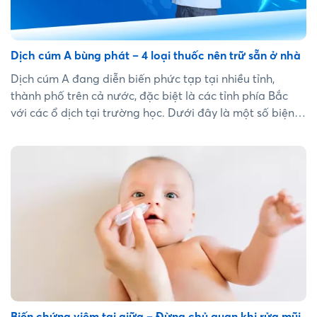
Dịch cúm A bùng phát – 4 loại thuốc nên trữ sẵn ở nhà
Dịch cúm A đang diễn biến phức tạp tại nhiều tỉnh,
thành phố trên cả nước, đặc biệt là các tỉnh phía Bắc
với các ổ dịch tại trường học. Dưới đây là một số biện
pháp đơn giản giúp phòng tránh & điều trị triệu chứng
bệnh từ chuyên gia mũi xoang....
Biến chứng viêm tai giữa – Đừng chủ quan khi rửa mũi