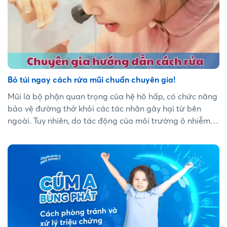
Bỏ túi ngay cách rửa mũi chuẩn chuyên gia!
Mũi là bộ phận quan trọng của hệ hô hấp, có chức năng
bảo vệ đường thở khỏi các tác nhân gây hại từ bên
ngoài. Tuy nhiên, do tác động của môi trường ô nhiễm,
virus, vi khuẩn,... mũi thường xuyên bị viêm nhiễm, gây ra
các triệu chứng khó chịu như nghẹt mũi, chảy nước mũi,
đau đầu,... Bài viết này cung cấp cách rửa mũi chuẩn
chuyên gia giúp đảm bảo an toàn và hiệu quả sử
dụng!...