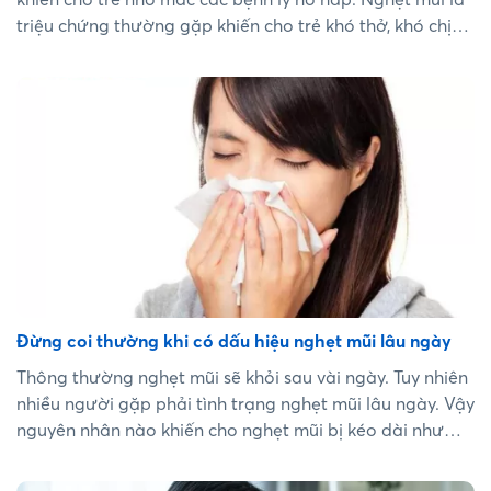
triệu chứng thường gặp khiến cho trẻ khó thở, khó chịu,
quấy khóc. Trong bài viết này sẽ cung cấp một số biện
pháp để cha mẹ có cách xử lý khi trẻ bị nghẹt mũi....
Đừng coi thường khi có dấu hiệu nghẹt mũi lâu ngày
Thông thường nghẹt mũi sẽ khỏi sau vài ngày. Tuy nhiên
nhiều người gặp phải tình trạng nghẹt mũi lâu ngày. Vậy
nguyên nhân nào khiến cho nghẹt mũi bị kéo dài như
vậy? Bài viết này chúng tôi sẽ đưa ra một vài lý do và
biện pháp xử lý....