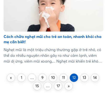
Cách chữa nghẹt mũi cho trẻ an toàn, nhanh khỏi cha
mẹ cần biết!
Nghẹt mũi là một triệu chứng thường gặp ở trẻ nhỏ, có
thể do nhiều nguyên nhân gây ra như cảm lạnh, viêm
mũi dị ứng, viêm mũi xoang,... Nghẹt mũi khiến trẻ khó
thở, quấy khóc,... ảnh hưởng đến sức khỏe và sự phát
triển của trẻ. Vậy làm thế nào để chữa nghẹt mũi cho trẻ
«
1
…
9
10
11
12
13
14
an toàn, nhanh khỏi? Dưới đây là một số cách chữa
nghẹt mũi cho trẻ mà cha mẹ cần biết....
15
…
17
»