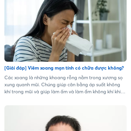
[Giải đáp] Viêm xoang mạn tính có chữa được không?
Các xoang là những khoang rỗng nằm trong xương sọ
xung quanh mũi. Chúng giúp cân bằng áp suất không
khí trong mũi và giúp làm ấm và làm ẩm không khí khi
bạn hít thở. Khi các xoang bị viêm sẽ khiến cho sự lưu
thông bị trì trệ, ứ đọng dịch nhầy. Tình trạng này kéo dài
sẽ trở thành viêm xoang mạn tính. Vậy viêm xoang mạn
tính có chữa được không? Hãy cùng tìm hiểu trong bài
viết này cùng chuaviemmui.vn....