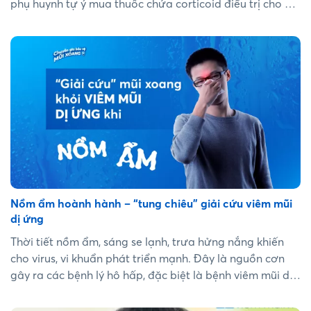
phụ huynh tự ý mua thuốc chứa corticoid điều trị cho bé,
tuy hiệu quả nhanh nhưng lại gây ra nhiều tác dụng phụ.
Trong bài viết này sẽ cung cấp các biện pháp giảm
nghẹt cho trẻ em an toàn, không sử dụng kháng sinh
hay corticoid hiệu quả chỉ trong 5 phút....
Nồm ẩm hoành hành – “tung chiêu” giải cứu viêm mũi
dị ứng
Thời tiết nồm ẩm, sáng se lạnh, trưa hửng nắng khiến
cho virus, vi khuẩn phát triển mạnh. Đây là nguồn cơn
gây ra các bệnh lý hô hấp, đặc biệt là bệnh viêm mũi dị
ứng. Vì vậy người bệnh tìm kiếm những giải pháp để cải
thiện tình trạng khó chịu. Bài viết này sẽ đưa ra biện