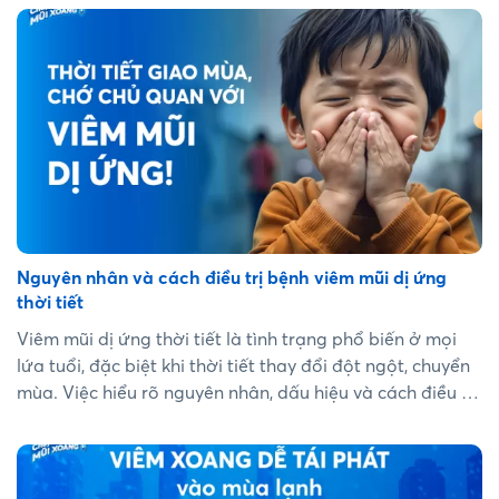
Nguyên nhân và cách điều trị bệnh viêm mũi dị ứng
thời tiết
Viêm mũi dị ứng thời tiết là tình trạng phổ biến ở mọi
lứa tuổi, đặc biệt khi thời tiết thay đổi đột ngột, chuyển
mùa. Việc hiểu rõ nguyên nhân, dấu hiệu và cách điều trị
hiệu quả cho viêm mũi dị ứng thời tiết sẽ giúp kiểm soát
bệnh lý này tốt hơn, ngăn chặn các biến chứng. Hãy
cùng tìm hiểu chi tiết về "viêm mũi dị ứng thời tiết" trong
bài viết dưới đây....