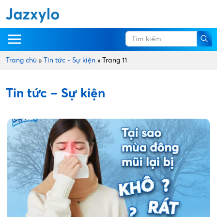
Trang chủ
»
Tin tức - Sự kiện
»
Trang 11
Tin tức – Sự kiện