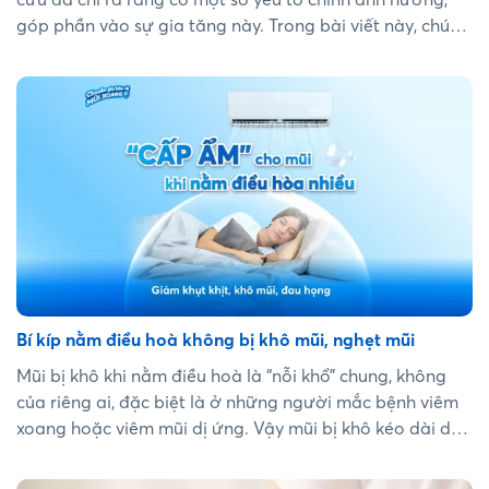
góp phần vào sự gia tăng này. Trong bài viết này, chúng
ta sẽ tìm hiểu về các yếu tố gây viêm mũi dị ứng cũng
như cách dự phòng và điều trị tốt nhất....
Bí kíp nằm điều hoà không bị khô mũi, nghẹt mũi
Mũi bị khô khi nằm điều hoà là “nỗi khổ” chung, không
của riêng ai, đặc biệt là ở những người mắc bệnh viêm
xoang hoặc viêm mũi dị ứng. Vậy mũi bị khô kéo dài do
nằm điều hoà có nghiêm trọng không? Tại sao mũi bị
khô khi ở lâu trong môi trường điều hoà? Theo dõi bài