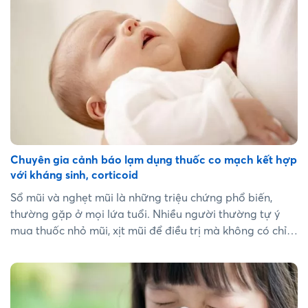
viết này để có lời giải đáp. ...
Chuyên gia cảnh báo lạm dụng thuốc co mạch kết hợp
với kháng sinh, corticoid
Sổ mũi và nghẹt mũi là những triệu chứng phổ biến,
thường gặp ở mọi lứa tuổi. Nhiều người thường tự ý
mua thuốc nhỏ mũi, xịt mũi để điều trị mà không có chỉ
định của bác sĩ. Việc lạm dụng thuốc co mạch kết hợp
với kháng sinh, corticoid có thể dẫn đến nhiều nguy cơ
tiềm ẩn cho sức khỏe. Tìm hiểu bài viết này đẻ có cách
giảm nghẹt an toàn!...