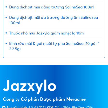
Dung dịch xịt mũi đẳng trương SalineSea 100ml
Dung dịch xịt mũi ưu trương dưỡng ẩm SalineSea
100ml
Thuốc nhỏ mũi Jazxylo giảm nghẹt lọ 10ml
Bình rửa mũi & gói muối tự pha SalineSea (10 gói *
2.2.5g)
Công ty Cổ phần Dược phẩm Meracine
Trụ sở chính: Lô A3/D21 KĐT Cầu Giấy, Phường Cầu