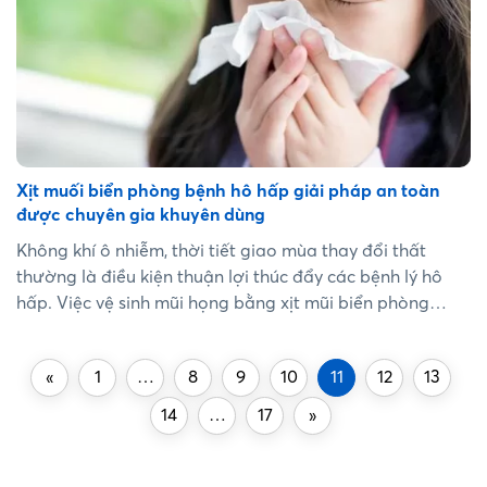
Xịt muối biển phòng bệnh hô hấp giải pháp an toàn
được chuyên gia khuyên dùng
Không khí ô nhiễm, thời tiết giao mùa thay đổi thất
thường là điều kiện thuận lợi thúc đẩy các bệnh lý hô
hấp. Việc vệ sinh mũi họng bằng xịt mũi biển phòng
bệnh hô hấp là giải pháp được các chuyên gia kiểm
chứng và khuyên dùng. ...
«
1
…
8
9
10
11
12
13
14
…
17
»