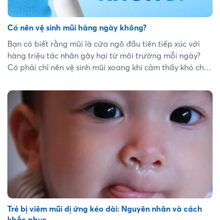
Có nên vệ sinh mũi hàng ngày không?
Bạn có biết rằng mũi là cửa ngõ đầu tiên tiếp xúc với
hàng triệu tác nhân gây hại từ môi trường mỗi ngày?
Có phải chỉ nên vệ sinh mũi xoang khi cảm thấy khó chịu
như nghẹt mũi, hắt hơi hay chảy nước mũi? Hay chúng
ta nên vệ sinh mũi hàng ngày để bảo vệ mũi xoang? Hãy
theo dõi bài viết dưới đây để hiểu rõ hơn về tầm quan
trọng của việc giữ mũi xoang luôn sạch sẽ và thông
thoáng mỗi ngày!...
Trẻ bị viêm mũi dị ứng kéo dài: Nguyên nhân và cách
khắc phục