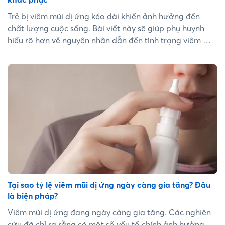
Trẻ bị viêm mũi dị ứng kéo dài khiến ảnh hưởng đến
chất lượng cuộc sống. Bài viết này sẽ giúp phụ huynh
hiểu rõ hơn về nguyên nhân dẫn đến tình trạng viêm mũi
dị ứng kéo dài ở trẻ và cung cấp các biện pháp xử trí
hiệu quả....
Tại sao tỷ lệ viêm mũi dị ứng ngày càng gia tăng? Đâu
là biện pháp?
Viêm mũi dị ứng đang ngày càng gia tăng. Các nghiên
cứu đã chỉ ra rằng có một số yếu tố chính ảnh hưởng,